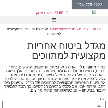
074-775-2222
SHIELD – צור קשר
SHIELD עסקים
»
מגדל ביטוח עסק
»
מגדל ביטוח אחריות מקצועית
למתווכים
מגדל ביטוח אחריות
מקצועית למתווכים
בתור מתווך נדל"ן, אתה נוגע באחד התחומים הרגישים ביותר:
נכסים, כספים והחלטות גדולות של אנשים. כשהכול הולך כשורה
– אתה הגיבור של העסקה. אבל כשהדברים מסתבכים, אתה
עלול למצוא את עצמך מול תביעה. זו בדיוק הסיבה שכדאי להכיר
את ביטוח האחריות המקצועית למתווכים של מגדל, שמעניק כיסוי
רחב, שירות אמין וגב כלכלי ברגעים הקריטיים. כך תוכל להמשיך
לעבוד בביטחון – גם כשהלקוחות פחות מרוצים.
שם