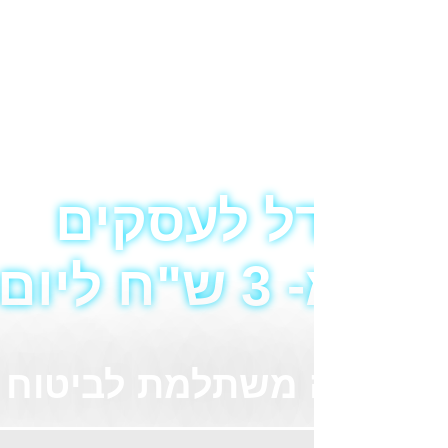
.
יות
שית.
שאר פרטים