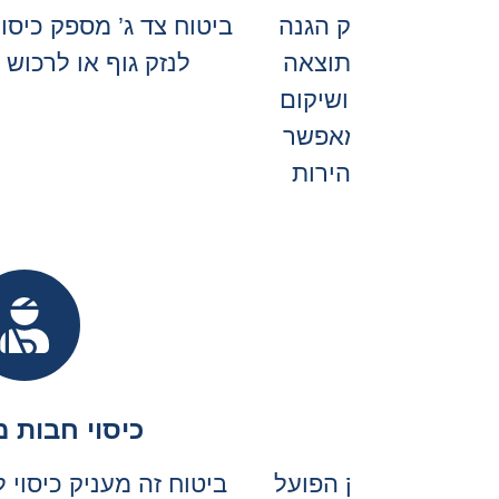
תם
של