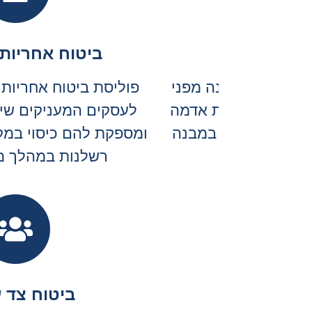
דת
,
 או