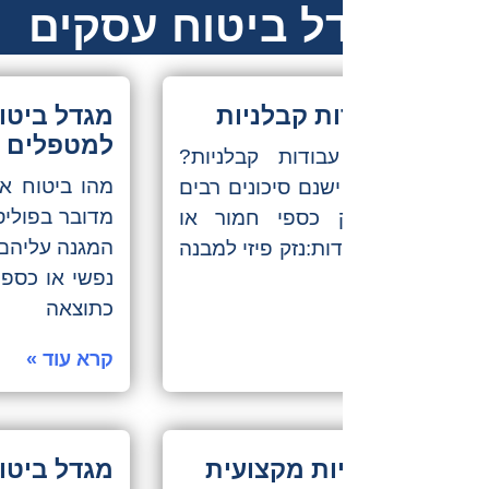
צועית
למטפלים?
 למטפלים,
נזק גופני,
במהלך או