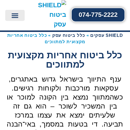
074-775-2222
כלל ביטוח עסק
כלל ביטוח מסעדות ובתי קפה
כלל ביטוח עסק יצירת קשר
SHIELD צור קשר
כלל ביטוח למינימרקט וסופר
כלל ביטוח לחנות
כלל ביטוח משרד
כלל ביטוח עבודות קבלני
כלל ביטוח אחריות מק
SHIELD עסקים
»
כלל ביטוח עסק
»
כלל ביטוח אחריות
מקצועית למתווכים
כלל ביטוח אחריות מקצועית
למתווכים
ענף התיווך בישראל גדוש באתגרים,
עסקאות מורכבות ולקוחות רגישים.
כשהמתווך נמצא בין הקונה למוכר או
בין המשכיר לשוכר – הוא גם זה
שלעיתים ימצא את עצמו במרכז
תביעה. די בטעות במסמך, באי־הבנה